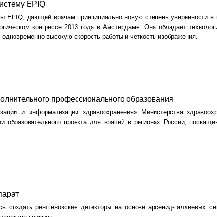
систему EPIQ
темы EPIQ, дающей врачам принципиально новую степень уверенности в
гическом конгрессе 2013 года в Амстердаме. Она обладает технолог
ет одновременно высокую скорость работы и четкость изображения.
ополнительного профессионального образования
изации и информатизации здравоохранения» Министерства здравоох
и образовательного проекта для врачей в регионах России, посвящ
парат
сь создать рентгеновские детекторы на основе арсенид-галлиевых се
качество снимков.