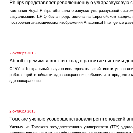
Philips представляет революционную ультразвуковую 
Компания Royal Philips объявила о запуске ультразвуковой сис
визуализации. EPIQ была представлена на Европейском кардиоло
построения анатомических изображений Anatomical Intelligence да
2 октября 2013
Abbott стремимся внести вклад в развитие системы д
ФГБУ «Центральный научно-исследовательский институт орган
работающей в области здравоохранения, объявили о продолжени
здравоохранения.
2 октября 2013
Томские ученые усовершенствовали рентгеновский ап
Ученым из Томского государственного университета (ТГУ) удало
получаемую пациентом при обследовании и значительно улучшить 